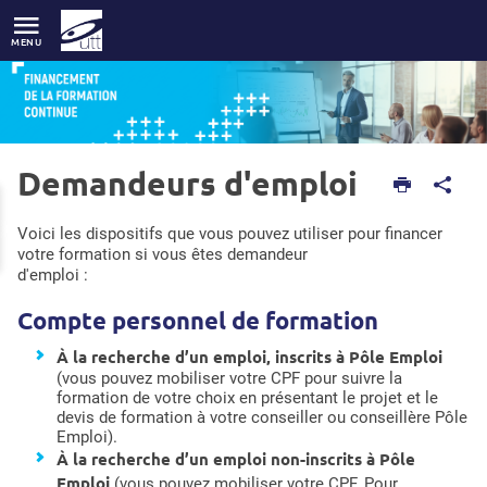
Accès directs
Navigation
Aller au contenu
MENU
Demandeurs d'emploi
Accueil
Informations pratiques
Financement
Demandeurs d'emploi
Voici les dispositifs que vous pouvez utiliser pour financer
votre formation si vous êtes demandeur
d'emploi :
Compte personnel de formation
À la recherche d’un emploi, inscrits à Pôle Emploi
(vous pouvez mobiliser votre CPF pour suivre la
formation de votre choix en présentant le projet et le
devis de formation à votre conseiller ou conseillère Pôle
Emploi).
À la recherche d’un emploi non-inscrits à Pôle
Emploi
(vous pouvez mobiliser votre CPF. Pour