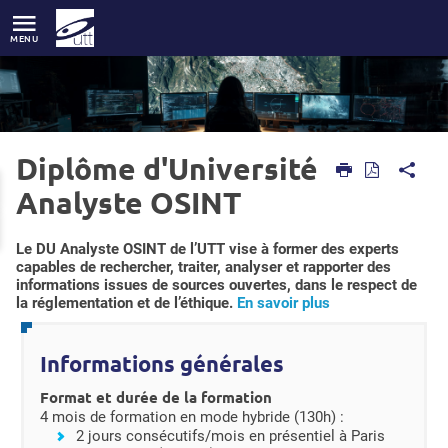
Accès directs
Navigation
Aller au contenu
MENU
Diplôme d'Université
Accueil
Formations
Formations par niveau/diplôme
Diplôme d'université
Diplôme d'Université Analyste OSINT
Analyste OSINT
Résumé
Le DU Analyste OSINT de l’UTT vise à former des experts
capables de rechercher, traiter, analyser et rapporter des
informations issues de sources ouvertes, dans le respect de
la réglementation et de l’éthique.
En savoir plus
Détails
Informations générales
Format et durée de la formation
4 mois de formation en mode hybride (130h) :
2 jours consécutifs/mois en présentiel à Paris