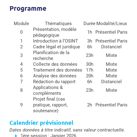
Programme
Module
Thèmatiques
Durée
Modalité/Lieux
Présentation, modèle
0
1h
Présentiel Paris
pédagogique
1
Introduction à l’OSINT
3h
Présentiel Paris
2
Cadre légal et juridique
6h
Distanciel
Planification de la
3
23h
Mixte
recherche
4
Collecte des données
30h
Mixte
5
Traitement des données
17h
Mixte
6
Analyse des données
20h
Mixte
7
Rédaction du rapport
6h
Distanciel
Applications &
8
23h
Mixte
compléments
Projet final (cas
9
pratique, rapport,
2h
Présentiel Paris
soutenance)
Calendrier prévisionnel
Dates données à titre indicatif, sans valeur contractuelle.
1ère session : Janvier 2026